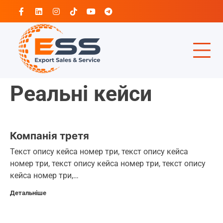
Перейти
Facebook
Linkedin
Instagram
Tiktok
Youtube
Telegram
до
вмісту
Реальні кейси
Компанія третя
Текст опису кейса номер три, текст опису кейса
номер три, текст опису кейса номер три, текст опису
кейса номер три,…
Детальніше