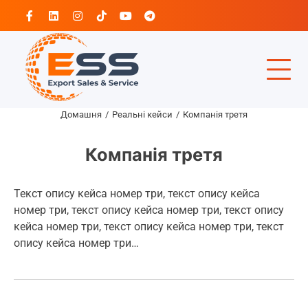
Перейти
Facebook
Linkedin
Instagram
Tiktok
Youtube
Telegram
до
вмісту
Домашня
Реальні кейси
Компанія третя
Компанія третя
Текст опису кейса номер три, текст опису кейса
номер три, текст опису кейса номер три, текст опису
кейса номер три, текст опису кейса номер три, текст
опису кейса номер три…