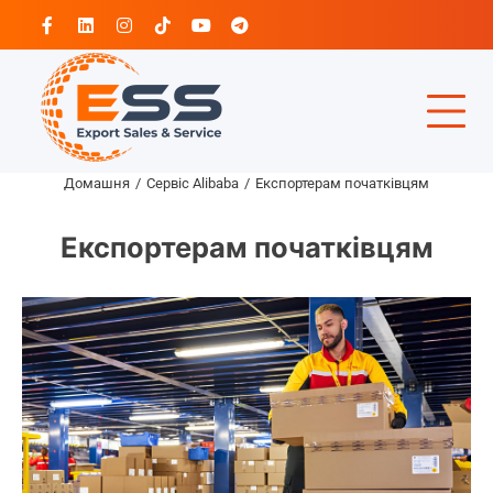
Перейти
Facebook
Linkedin
Instagram
Tiktok
Youtube
Telegram
до
вмісту
Домашня
Сервіс Alibaba
Експортерам початківцям
Експортерам початківцям