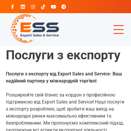
Перейти
Facebook
Linkedin
Instagram
Tiktok
Youtube
Telegram
до
вмісту
Послуги з експорту
Послуги з експорту від Export Sales and Service: Ваш
надійний партнер у міжнародній торгівлі
Розширюйте свій бізнес за кордон з професійною
підтримкою від Export Sales and Service! Наші послуги
з експорту розроблені, щоб зробити ваш вихід на
міжнародні ринки максимально ефективним та
безпроблемним. Ми пропонуємо комплексний підхід,
охоплюючи всі аспекти експортної діяльності.