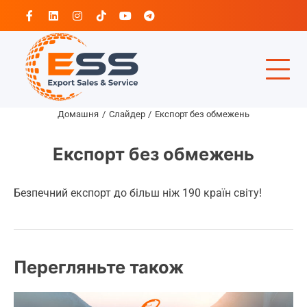
Перейти
Facebook
Linkedin
Instagram
Tiktok
Youtube
Telegram
до
вмісту
Домашня
Слайдер
Експорт без обмежень
Експорт без обмежень
Безпечний експорт до більш ніж 190 країн світу!
Перегляньте також