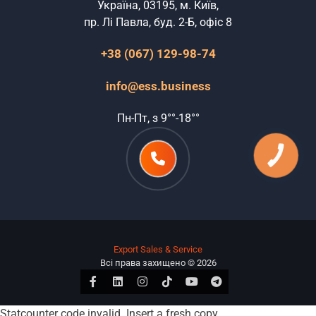
Україна, 03195, м. Київ,
пр. Лі Павла, буд. 2-Б, офіс 8
+38 (067) 129-98-74
info@ess.business
Пн-Пт, з 9°°-18°°
КНОПКА
ЗВ'ЯЗКУ
Export Sales & Service
Всі права захищено © 2026
Facebook
Linkedin
Instagram
Tiktok
Youtube
Telegram
Statcounter code invalid. Insert a fresh copy.