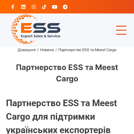
Перейти
Facebook
Linkedin
Instagram
Tiktok
Youtube
Telegram
до
вмісту
Домашня
Новини
Партнерство ESS та Meest Cargo
Партнерство ESS та Meest
Cargo
Партнерство ESS та Meest
Cargo для підтримки
українських експортерів