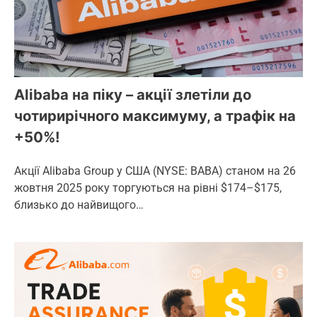
Alibaba на піку – акції злетіли до
чотирирічного максимуму, а трафік на
+50%!
Акції Alibaba Group у США (NYSE: BABA) станом на 26
жовтня 2025 року торгуються на рівні $174–$175,
близько до найвищого…