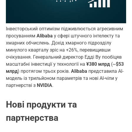
Інвесторський оптимізм підживлюється агресивним
просуванням
Alibaba
у сфері штучного інтелекту та
хмарних обчислень. Дохід хмарного підрозділу
минулого кварталу зріс на +26%, перевищивши
очікування. Генеральний директор Едді Ву пообіцяв
масштабні інвестиції у технології на
¥380 млрд
(~
$53
млрд
) протягом трьох років.
Alibaba
представила AI-
модель із трильйоном параметрів та нові AI-чіпи у
партнерстві з
NVIDIA
.
Нові продукти та
партнерства