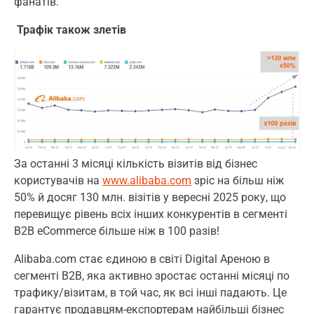
фанатів.
Трафік також злетів
За останні 3 місяці кількість візитів від бізнес
користувачів на
www.alibaba.com
зріс на більш ніж
50% й досяг 130 млн. візітів у вересні 2025 року, що
перевищує рівень всіх інших конкурентів в сегменті
B2B eCommerce більше ніж в 100 разів!
Alibaba.com стає єдиною в світі Digital Ареною в
сегменті B2B, яка активно зростає останні місяці по
трафику/візитам, в той час, як всі інші падають. Це
гарантує продавцям-експортерам найбільші бізнес