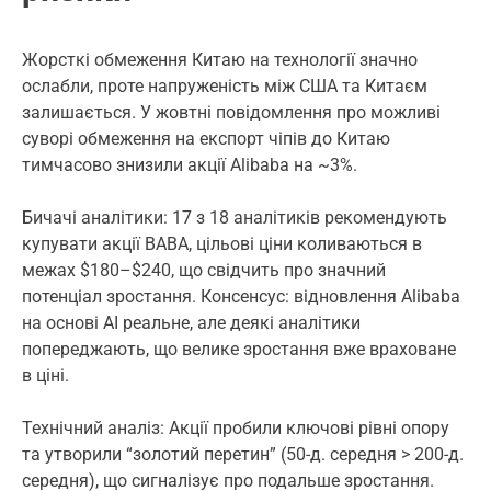
Жорсткі обмеження Китаю на технології значно
ослабли, проте напруженість між США та Китаєм
залишається. У жовтні повідомлення про можливі
суворі обмеження на експорт чіпів до Китаю
тимчасово знизили акції Alibaba на ~3%.
Бичачі аналітики: 17 з 18 аналітиків рекомендують
купувати акції BABA, цільові ціни коливаються в
межах $180–$240, що свідчить про значний
потенціал зростання. Консенсус: відновлення Alibaba
на основі AI реальне, але деякі аналітики
попереджають, що велике зростання вже враховане
в ціні.
Технічний аналіз: Акції пробили ключові рівні опору
та утворили “золотий перетин” (50-д. середня > 200-д.
середня), що сигналізує про подальше зростання.