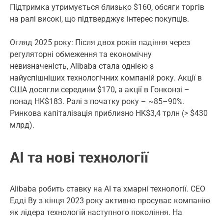
Підтримка утримується близько $160, обсяги торгів
на ралі високі, що підтверджує інтерес покупців.
Огляд 2025 року: Після двох років падіння через
регуляторні обмеження та економічну
невизначеність, Alibaba стала однією з
найуспішніших технологічних компаній року. Акції в
США досягли середини $170, а акції в Гонконзі –
понад HK$183. Ралі з початку року – ~85–90%.
Ринкова капіталізація приблизно HK$3,4 трлн (> $430
млрд).
AI та нові технології
Alibaba робить ставку на AI та хмарні технології. CEO
Едді Ву з кінця 2023 року активно просуває компанію
як лідера технологій наступного покоління. На