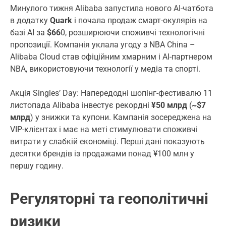
Минулого тижня Alibaba запустила нового AI-чатбота
в додатку
Quark
і почала продаж смарт-окулярів на
базі AI за
$66
0, розширюючи споживчі технологічні
пропозиції. Компанія уклала угоду з NBA China –
Alibaba Cloud став офіційним хмарним і AI-партнером
NBA, використовуючи технології у медіа та спорті.
Акція Singles’ Day: Напередодні шопінг-фестивалю 11
листопада Alibaba інвестує рекордні
¥50 млрд
(
~$7
млрд
) у знижки та купони. Кампанія зосереджена на
VIP-клієнтах і має на меті стимулювати споживчі
витрати у слабкій економіці. Перші дані показують
десятки брендів із продажами понад ¥100 млн у
першу годину.
Регуляторні та геополітичні
ризики