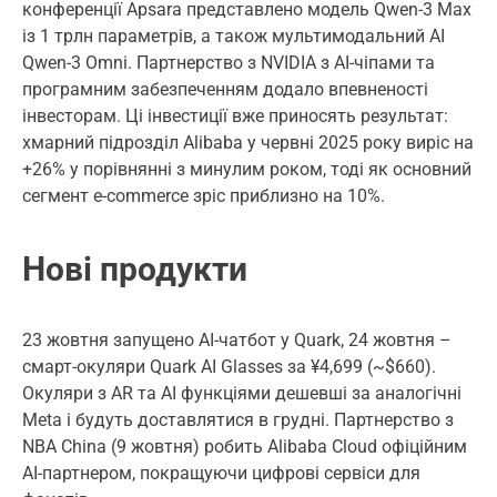
конференції Apsara представлено модель Qwen-3 Max
із 1 трлн параметрів, а також мультимодальний AI
Qwen-3 Omni. Партнерство з NVIDIA з AI-чіпами та
програмним забезпеченням додало впевненості
інвесторам. Ці інвестиції вже приносять результат:
хмарний підрозділ Alibaba у червні 2025 року виріс на
+26% у порівнянні з минулим роком, тоді як основний
сегмент e-commerce зріс приблизно на 10%.
Нові продукти
23 жовтня запущено AI-чатбот у Quark, 24 жовтня –
смарт-окуляри Quark AI Glasses за ¥4,699 (~$660).
Окуляри з AR та AI функціями дешевші за аналогічні
Meta і будуть доставлятися в грудні. Партнерство з
NBA China (9 жовтня) робить Alibaba Cloud офіційним
AI-партнером, покращуючи цифрові сервіси для