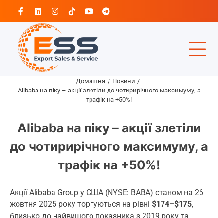
Перейти
Facebook
Linkedin
Instagram
Tiktok
Youtube
Telegram
до
вмісту
Домашня
Новини
Alibaba на піку – акції злетіли до чотирирічного максимуму, а
трафік на +50%!
Alibaba на піку – акції злетіли
до чотирирічного максимуму, а
трафік на +50%!
Акції Alibaba Group у США (NYSE: BABA) станом на 26
жовтня 2025 року торгуються на рівні
$174–$175
,
близько до найвищого показника з 2019 року та