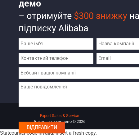
демо
– отримуйте
$300 знижку
на
підписку Alibaba
Export Sales & Service
Всі права захищено © 2026
Statcounter code invalid. Insert a fresh copy.