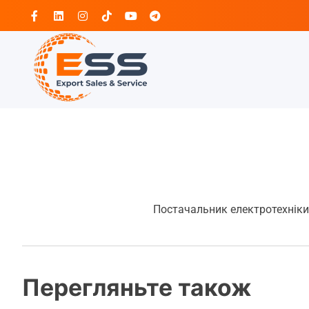
Перейти
Facebook
Linkedin
Instagram
Tiktok
Youtube
Telegram
до
вмісту
Постачальник електротехніки
Перегляньте також