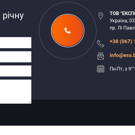
 річну
ТОВ “ЕКСП
Україна, 03
пр. Лі Павла
+38 (067)
info@ess.
Пн-Пт, з 9°°