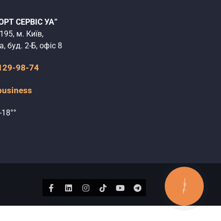
ОРТ СЕРВІС УА”
195, м. Київ,
, буд. 2-Б, офіс 8
 129-98-74
business
-18°°
КНОПКА
ЗВ'ЯЗКУ
Facebook
Linkedin
Instagram
Tiktok
Youtube
Telegram