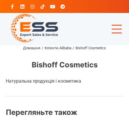
Перейти
Facebook
Linkedin
Instagram
Tiktok
Youtube
Telegram
до
вмісту
Домашня
Клієнти Alibaba
Bishoff Cosmetics
Bishoff Cosmetics
Натуральна продукція і косметика
Перегляньте також