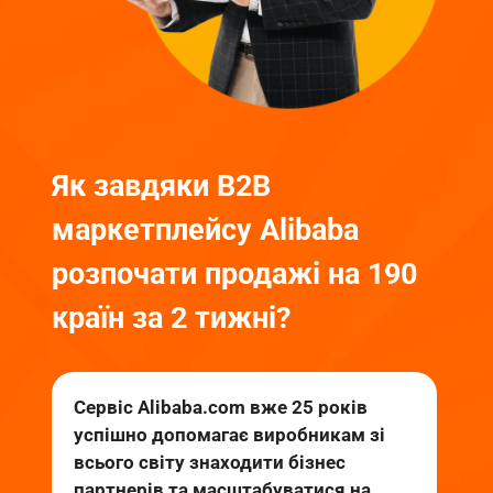
Як завдяки B2B
маркетплейсу Alibaba
розпочати продажі
на 190
країн за 2 тижні?
Сервіс Alibaba.com вже 25 років
успішно допомагає виробникам зі
всього світу знаходити бізнес
партнерів та масштабуватися на