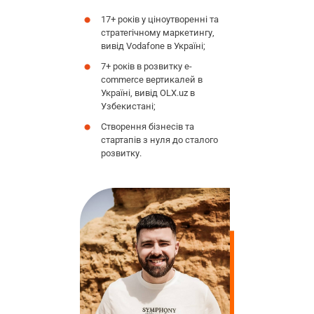
17+ років у ціноутворенні та
стратегічному маркетингу,
вивід Vodafone в Україні;
7+ років в розвитку e-
commerce вертикалей в
Україні, вивід OLX.uz в
Узбекистані;
Створення бізнесів та
стартапів з нуля до сталого
розвитку.