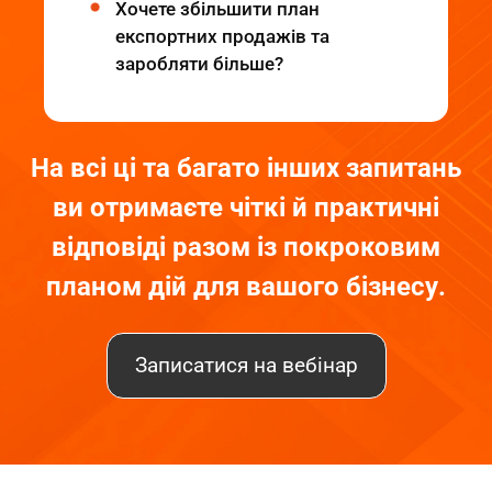
Хочете збільшити план
експортних продажів та
заробляти більше?
На всі ці та багато інших запитань
ви отримаєте чіткі й практичні
відповіді
разом із покроковим
планом дій для вашого бізнесу.
Записатися на вебінар