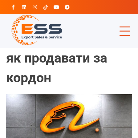
Перейти
Facebook
Linkedin
Instagram
Tiktok
Youtube
Telegram
до
вмісту
як продавати за
кордон