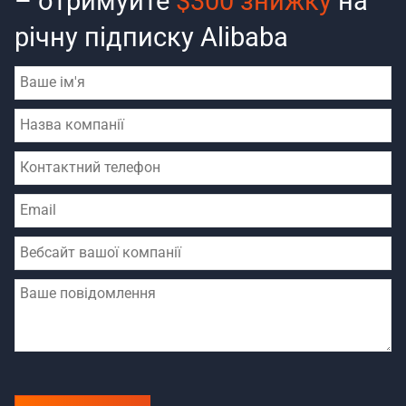
– отримуйте
$300 знижку
на
річну підписку Alibaba