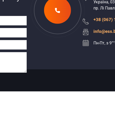
Україна, 03
пр. Лі Павла
+38 (067)
info@ess.
Пн-Пт, з 9°°