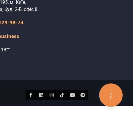
195, м. Київ,
, буд. 2-Б, офіс 8
 129-98-74
business
-18°°
КНОПКА
Facebook
Linkedin
Instagram
Tiktok
Youtube
Telegram
ЗВ'ЯЗКУ