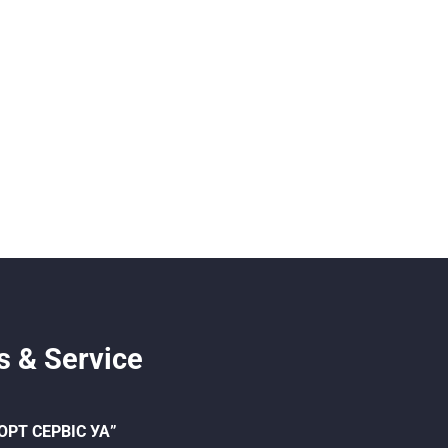
s & Service
ОРТ СЕРВІС УА”