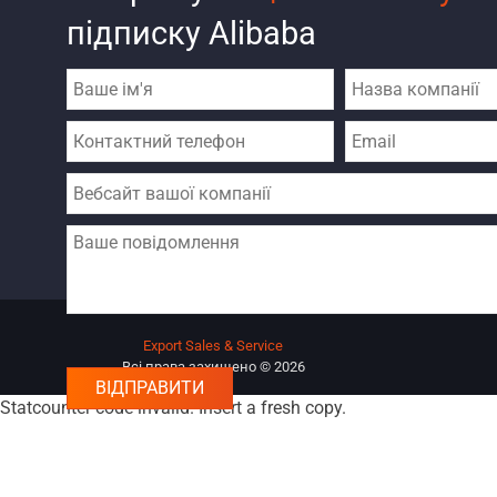
підписку Alibaba
Export Sales & Service
Всі права захищено © 2026
Statcounter code invalid. Insert a fresh copy.