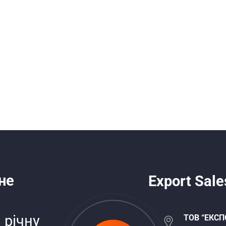
не
Export Sale
 річну
ТОВ “ЕКСП