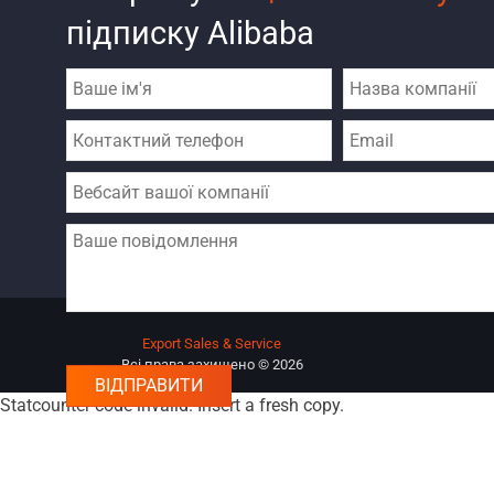
підписку Alibaba
Export Sales & Service
Всі права захищено © 2026
Statcounter code invalid. Insert a fresh copy.