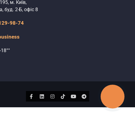
195, м. Київ,
, буд. 2-Б, офіс 8
 129-98-74
business
-18°°
КНОПКА
Facebook
Linkedin
Instagram
Tiktok
Youtube
Telegram
ЗВ'ЯЗКУ