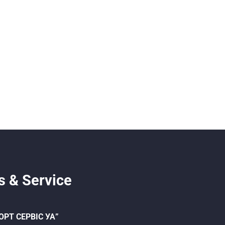
s & Service
ОРТ СЕРВІС УА”