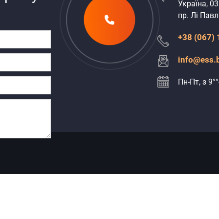
Україна, 03
пр. Лі Павла
+38 (067)
info@ess.
Пн-Пт, з 9°°