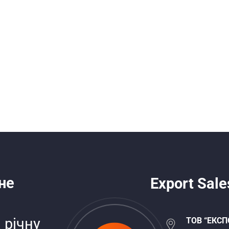
не
Export Sale
 річну
ТОВ “ЕКСП