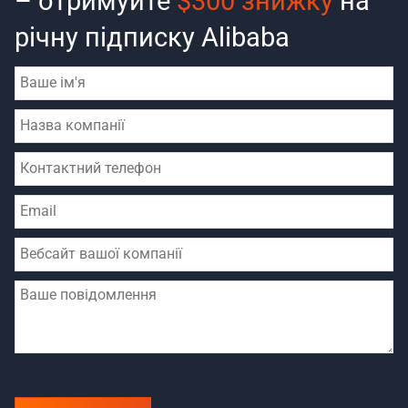
– отримуйте
$300 знижку
на
річну підписку Alibaba