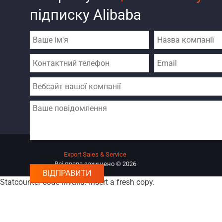
підписку Alibaba
Export Sales & Service
Всі права захищено © 2026
Statcounter code invalid. Insert a fresh copy.