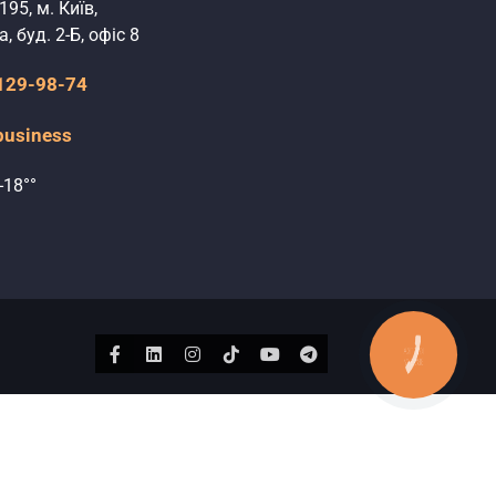
195, м. Київ,
, буд. 2-Б, офіс 8
 129-98-74
business
-18°°
КНОПКА
Facebook
Linkedin
Instagram
Tiktok
Youtube
Telegram
ЗВ'ЯЗКУ