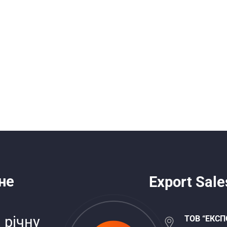
не
Export Sale
 річну
ТОВ “ЕКСП