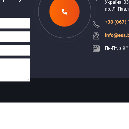
Україна, 03
пр. Лі Павла
+38 (067)
info@ess.
Пн-Пт, з 9°°