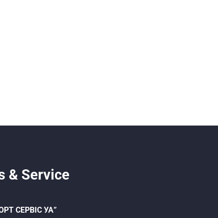
s & Service
ОРТ СЕРВІС УА”