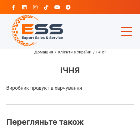
Перейти
Facebook
Linkedin
Instagram
Tiktok
Youtube
Telegram
до
вмісту
Домашня
Клієнти з України
ІЧНЯ
ІЧНЯ
Виробник продуктів харчування
Перегляньте також